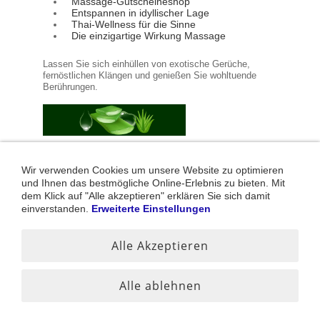
Massage-Gutscheineshop
Entspannen in idyllischer Lage
Thai-Wellness für die Sinne
Die einzigartige Wirkung Massage
Lassen Sie sich einhüllen von exotische Gerüche,
fernöstlichen Klängen und genießen Sie wohltuende
Berührungen.
Plattform für Thai-Massage in Deutschland
Thai Import für Asia Marktplatz Deutschland
Wir verwenden Cookies um unsere Website zu optimieren
Thai-Pont Thai-Massage in Leonberg
und Ihnen das bestmögliche Online-Erlebnis zu bieten. Mit
Systemische Beratung & Therapie Sillenbuch
dem Klick auf "Alle akzeptieren" erklären Sie sich damit
Thai-Massage Beauty & Spa
einverstanden.
Erweiterte Einstellungen
Sitemap
Datenschutz
Impressum
Alle Akzeptieren
Mittlerweile hängt die Wettbewerbsfähigkeit eines Unternehmens
oft entscheidend von einem professionellen Internet-Auftritt ab.
Dabei sein ist nicht alles, sondern nur mit Qualität von hoch
Alle ablehnen
aktuellen Webseiten werden heute neue Besucher gewonnen.
Mehr:
Thai Webmaster DE