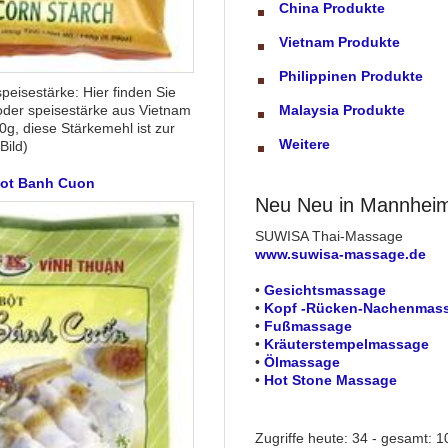
China Produkte
Vietnam Produkte
Philippinen Produkte
peisestärke: Hier finden Sie
oder speisestärke aus Vietnam
Malaysia Produkte
0g, diese Stärkemehl ist zur
Weitere
Bild)
Bot Banh Cuon
Neu Neu in Mannhei
SUWISA Thai-Massage
www.suwisa-massage.de
•
Gesichtsmassage
•
Kopf -Rücken-Nachenmas
•
Fußmassage
•
Kräuterstempelmassage
•
Ölmassage
•
Hot Stone Massage
Zugriffe heute: 34 - gesamt: 1