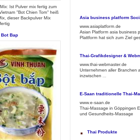
Mix: Ist Pulver mix fertig zum
Vietnam "Bot Chien Tom" heiß
Asia business platform Socia
ix, dieser Backpulver Mix
fertig
www.asiaplatform.de
Asian Platform asia business p
 Bot Bap
Plattform hat sich zum Ziel ges
Thai-Grafikdesigner & Webm
www.thai-webmaster.de
Unternehmen aller Branchen a
inzwischen ...
E-Saan traditionelle Thai-M
www.e-saan.de
Thai-Massage in Göppingen E-
und Gesundheits-Massage
Thai Produkte