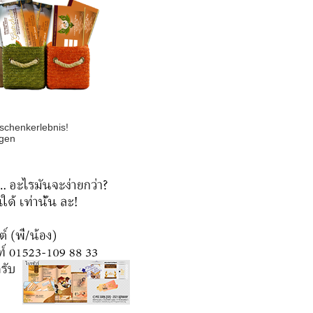
chenkerlebnis!
gen