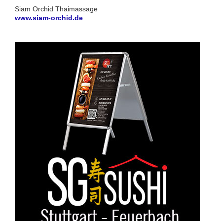
Siam Orchid Thaimassage
www.siam-orchid.de