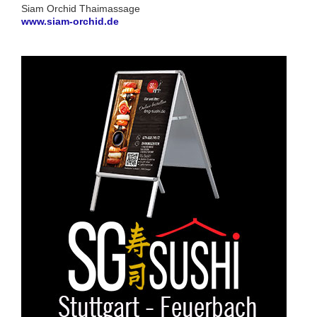
Siam Orchid Thaimassage
www.siam-orchid.de